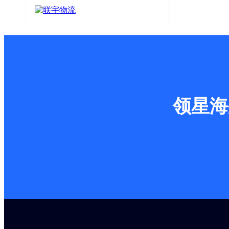
联宇物流 x 领星WMS | 布局全球自
营海外仓，打造高效稳定物流体验
领星海