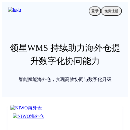
登录
免费注册
领星WMS
持续助力海外仓提
升数字化协同能力
智能赋能海外仓，实现高效协同与数字化升级